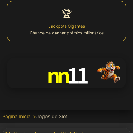
🏆
Bet
Jackpots Gigantes
Chance de ganhar prêmios milionários
Win
APP
📱 Download
APK
Download
Página Inicial
Jogos de Slot
Baixar