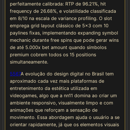
perfeitamente calibrada: RTP de 96.21%, hit
frequency de 26.68%, e volatilidade classificada
em 8/10 na escala de variance profiling. O slot
emprega grid layout clássico de 5×3 com 10
paylines fixas, implementando expanding symbol
mechanic durante free spins que pode gerar wins
de até 5.000x bet amount quando símbolos
premium cobrem todos os 15 positions
simultaneamente.
5567
A evolução do design digital no Brasil tem
aproximado cada vez mais plataformas de
entretenimento da estética utilizada em
videogames, algo que a nn11 domina ao criar um
ambiente responsivo, visualmente limpo e com
animações que reforçam a sensação de
movimento. Essa abordagem ajuda o usuário a se
orientar rapidamente, já que os elementos visuais