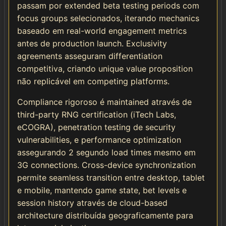
passam por extended beta testing periods com
focus groups selecionados, iterando mechanics
baseado em real-world engagement metrics
antes de production launch. Exclusivity
agreements asseguram differentiation
competitiva, criando unique value proposition
não replicável em competing platforms.
Compliance rigoroso é maintained através de
third-party RNG certification (iTech Labs,
eCOGRA), penetration testing de security
vulnerabilities, e performance optimization
assegurando 2 segundo load times mesmo em
3G connections. Cross-device synchronization
permite seamless transition entre desktop, tablet
e mobile, mantendo game state, bet levels e
session history através de cloud-based
architecture distribuída geograficamente para