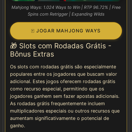
Mahjong Ways: 1.024 Ways to Win | RTP 96.72% | Free
Spins com Retrigger | Expanding Wilds
🀄 JOGAR MAHJONG WAYS
🎁 Slots com Rodadas Grátis -
Bônus Extras
Os slots com rodadas grátis são especialmente
populares entre os jogadores que buscam valor
adicional. Estes jogos oferecem rodadas grátis
como recurso especial, permitindo que os
jogadores ganhem sem fazer apostas adicionais.
As rodadas grátis frequentemente incluem
multiplicadores especiais ou outros recursos que
aumentam significativamente o potencial de
ganho.