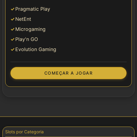
Pragmatic Play
NetEnt
Microgaming
Play'n GO
Evolution Gaming
COMEÇAR A JOGAR
Slots por Categoria