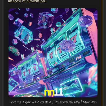
latency minimization.
Fortune Tiger: RTP 96.81% | Volatilidade Alta | Max Win