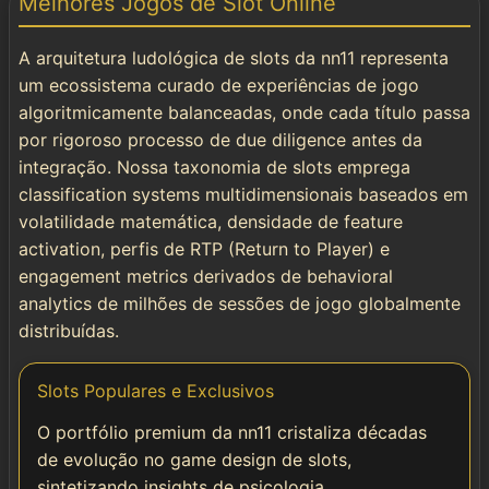
Melhores Jogos de Slot Online
Instalar
A arquitetura ludológica de slots da nn11 representa
🌐 Social & Contato
um ecossistema curado de experiências de jogo
algoritmicamente balanceadas, onde cada título passa
📱 Telegram
por rigoroso processo de due diligence antes da
integração. Nossa taxonomia de slots emprega
classification systems multidimensionais baseados em
📘 Facebook
volatilidade matemática, densidade de feature
activation, perfis de RTP (Return to Player) e
engagement metrics derivados de behavioral
analytics de milhões de sessões de jogo globalmente
distribuídas.
Slots Populares e Exclusivos
O portfólio premium da nn11 cristaliza décadas
de evolução no game design de slots,
sintetizando insights de psicologia