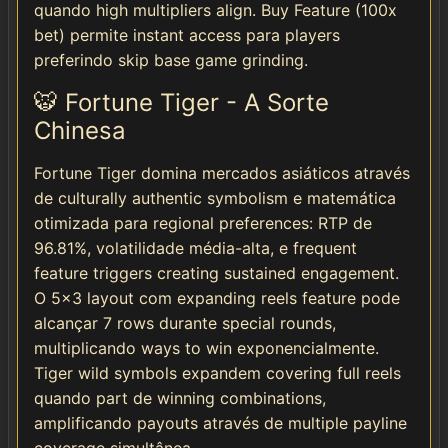
quando high multipliers align. Buy Feature (100x
bet) permite instant access para players
preferindo skip base game grinding.
🐯 Fortune Tiger - A Sorte
Chinesa
Fortune Tiger domina mercados asiáticos através
de culturally authentic symbolism e matemática
otimizada para regional preferences: RTP de
96.81%, volatilidade média-alta, e frequent
feature triggers creating sustained engagement.
O 5×3 layout com expanding reels feature pode
alcançar 7 rows durante special rounds,
multiplicando ways to win exponencialmente.
Tiger wild symbols expandem covering full reels
quando part de winning combinations,
amplificando payouts através de multiple payline