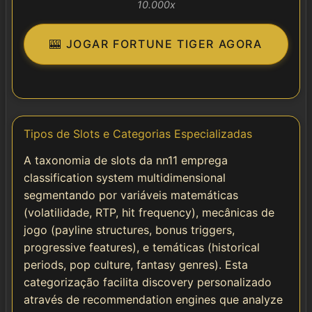
10.000x
🎰 JOGAR FORTUNE TIGER AGORA
Tipos de Slots e Categorias Especializadas
A taxonomia de slots da nn11 emprega
classification system multidimensional
segmentando por variáveis matemáticas
(volatilidade, RTP, hit frequency), mecânicas de
jogo (payline structures, bonus triggers,
progressive features), e temáticas (historical
periods, pop culture, fantasy genres). Esta
categorização facilita discovery personalizado
através de recommendation engines que analyze