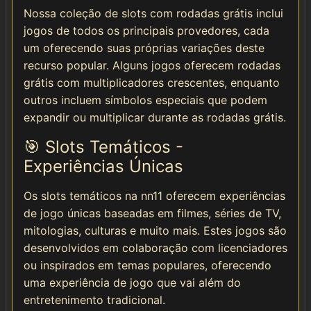
Nossa coleção de slots com rodadas grátis inclui
jogos de todos os principais provedores, cada
um oferecendo suas próprias variações deste
recurso popular. Alguns jogos oferecem rodadas
grátis com multiplicadores crescentes, enquanto
outros incluem símbolos especiais que podem
expandir ou multiplicar durante as rodadas grátis.
🎯 Slots Temáticos -
Experiências Únicas
Os slots temáticos na nn11 oferecem experiências
de jogo únicas baseadas em filmes, séries de TV,
mitologias, culturas e muito mais. Estes jogos são
desenvolvidos em colaboração com licenciadores
ou inspirados em temas populares, oferecendo
uma experiência de jogo que vai além do
entretenimento tradicional.