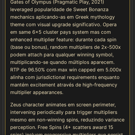
Gates of Olympus (Pragmatic Play, 2021)
leveraged popularidade de Sweet Bonanza
mechanics aplicando-as em Greek mythology
theme com visual upgrade significativo. Opera
em same 6×5 cluster pays system mas com
enhanced multiplier feature: durante cada spin
(base ou bonus), random multipliers de 2x-500x
podem attach para qualquer winning symbol,
multiplicando-se quando múltiplos aparecem.
RTP de 96.50% com max win capped em 5.000x
alinha com jurisdictional requirements enquanto
mantém excitement através de high-frequency
multiplier appearances.
Zeus character animates em screen perimeter,
intervening periodically para trigger multipliers
mesmo em non-winning spins, reduzindo variance
perception. Free Spins (4+ scatters award 15
spins) incluem progressive multipliers que persist