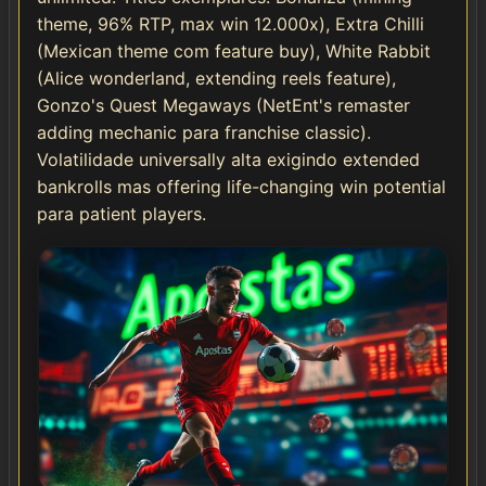
theme, 96% RTP, max win 12.000x), Extra Chilli
(Mexican theme com feature buy), White Rabbit
(Alice wonderland, extending reels feature),
Gonzo's Quest Megaways (NetEnt's remaster
adding mechanic para franchise classic).
Volatilidade universally alta exigindo extended
bankrolls mas offering life-changing win potential
para patient players.