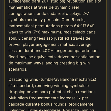
sublicensed para 20+ studios) revolutionized slot
mathematics através de dynamic reel
configurations onde cada reel displays 2-7
symbols randomly per spin. Com 6 reels,
mathematical permutations geram 64-117.649
ways to win (7^6 maximum), recalculado cada
spin. Licensing fees são justified através de
proven player engagement metrics: average
session durations 40%+ longer comparado com
fixed-payline equivalents, driven por anticipation
de maximum ways landing creating big win
scenarios.
Cascading wins (tumble/avalanche mechanics)
são standard, removing winning symbols e
dropping novos para potential chain reactions.
Multipliers frequentemente increase 1x per
cascade durante bonus rounds, teoricamente
unlimited. Titles exemplares: Bonanza (mining