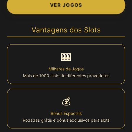
VER JOGOS
👤 Conta
Login
Vantagens dos Slots
Cadastro
🎰
Bônus
Milhares de Jogos
Mais de 1000 slots de diferentes provedores
VIP
Lottery
💰
🏆 Plataforma
Bônus Especiais
Rodadas grátis e bônus exclusivos para slots
Plataforma