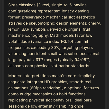
Slots clássicos (3-reel, single-to-5-payline
configurations) representam legacy gaming
format preservando mechanical slot aesthetics
através de skeuomorphic design elements: cherry,
lemon, BAR symbols derived de original fruit
machine iconography. Math models favor low
volatilidade (variance index 1-3/10) com hit
frequencies exceeding 30%, targeting players
valorizing consistent small wins sobre occasional
large payouts. RTP ranges typically 94-96%,
alinhado com physical slot parlor standards.
Modern interpretations mantêm core simplicity
enquanto integram HD graphics, smooth reel
animations (60fps rendering), e optional features
como nudge mechanics ou hold functions
replicating physical slot behaviors. Ideal para
sessions de low-intensity gambling onde