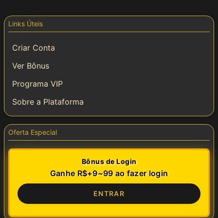
Links Úteis
Criar Conta
Ver Bônus
Programa VIP
Sobre a Plataforma
Oferta Especial
Bônus de Login
Ganhe R$+9~99 ao fazer login
ENTRAR