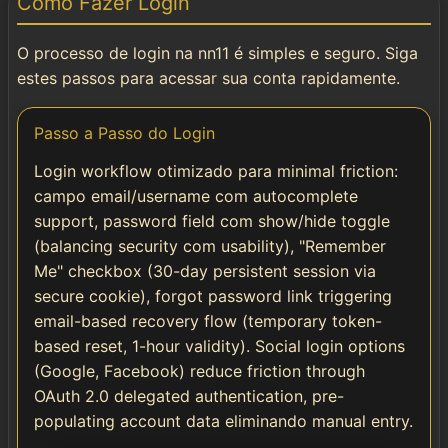
Como Fazer Login
Instalar
O processo de login na nn11 é simples e seguro. Siga
🌐 Social & Contato
estes passos para acessar sua conta rapidamente.
📱 Telegram
Passo a Passo do Login
Login workflow otimizado para minimal friction:
📘 Facebook
campo email/username com autocomplete
support, password field com show/hide toggle
(balancing security com usability), "Remember
Me" checkbox (30-day persistent session via
secure cookie), forgot password link triggering
email-based recovery flow (temporary token-
based reset, 1-hour validity). Social login options
(Google, Facebook) reduce friction through
OAuth 2.0 delegated authentication, pre-
populating account data eliminando manual entry.