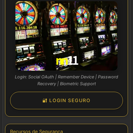
Login: Social OAuth | Remember Device | Password
Recovery | Biometric Support
🔐 LOGIN SEGURO
Recursos de Segurança