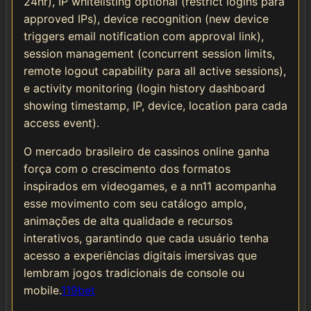
24hr), IP whitelisting optional (restrict logins para
approved IPs), device recognition (new device
triggers email notification com approval link),
session management (concurrent session limits,
remote logout capability para all active sessions),
e activity monitoring (login history dashboard
showing timestamp, IP, device, location para cada
access event).
O mercado brasileiro de cassinos online ganha
força com o crescimento dos formatos
inspirados em videogames, e a nn11 acompanha
esse movimento com seu catálogo amplo,
animações de alta qualidade e recursos
interativos, garantindo que cada usuário tenha
acesso a experiências digitais imersivas que
lembram jogos tradicionais de console ou
mobile.
119bet