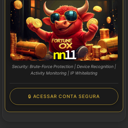
Security: Brute-Force Protection | Device Recognition |
Activity Monitoring | IP Whitelisting
🔒 ACESSAR CONTA SEGURA