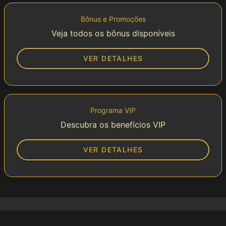
Bônus e Promoções
Veja todos os bônus disponíveis
VER DETALHES
Programa VIP
Descubra os benefícios VIP
VER DETALHES