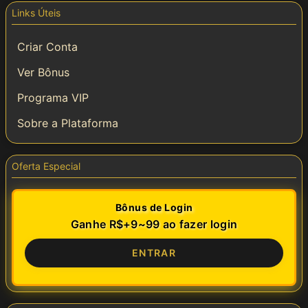
Links Úteis
Criar Conta
Ver Bônus
Programa VIP
Sobre a Plataforma
Oferta Especial
Bônus de Login
Ganhe R$+9~99 ao fazer login
ENTRAR